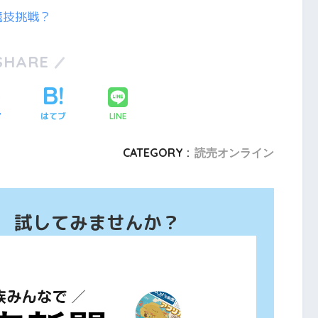
競技挑戦？
SHARE
ア
はてブ
LINE
CATEGORY :
読売オンライン
、 試してみませんか？