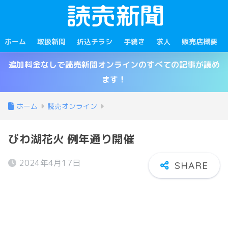
ホーム
取扱新聞
折込チラシ
手続き
求人
販売店概要
追加料金なしで読売新聞オンラインのすべての記事が読め
ます！
ホーム
読売オンライン
びわ湖花火 例年通り開催
2024年4月17日