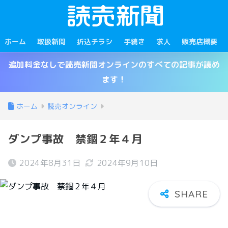
ホーム
取扱新聞
折込チラシ
手続き
求人
販売店概要
追加料金なしで読売新聞オンラインのすべての記事が読め
ます！
ホーム
読売オンライン
ダンプ事故 禁錮２年４月
2024年8月31日
2024年9月10日