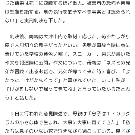
じた結果は死亡に匹敵するほど重大。被害者の恐怖や苦痛
は想像を絶する。刑の執行を猶予すべき事案とは認められ
ない」と実刑判決を下した。
判決後、両親は大津市内で取材に応じた。恥ずかしがり
屋で人見知りの息子だったといい、男児が事故当時に身に
着けていた学校の黄色い帽子、スニーカー、男児が書いた
作文を報道陣に公開。作文について、母親は「ネズミの兄
弟が冒険に出るお話で、兄弟が帰って来た時に喜び、『よ
かった。けががなくって』と書かれていた。いつも私が
『けがをしないで帰ってきてね』と言っていたからだと思
う」と話した。
９日に行われた意見陳述で、母親は「息子は１７００グ
ラムの小さな体で生まれ、大事に大事に育ててきた」「私
たちは息子のいない家で泣きながら過ごしている。息子が