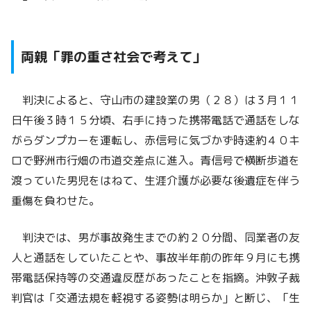
両親「罪の重さ社会で考えて」
判決によると、守山市の建設業の男（２８）は３月１１
日午後３時１５分頃、右手に持った携帯電話で通話をしな
がらダンプカーを運転し、赤信号に気づかず時速約４０キ
ロで野洲市行畑の市道交差点に進入。青信号で横断歩道を
渡っていた男児をはねて、生涯介護が必要な後遺症を伴う
重傷を負わせた。
判決では、男が事故発生までの約２０分間、同業者の友
人と通話をしていたことや、事故半年前の昨年９月にも携
帯電話保持等の交通違反歴があったことを指摘。沖敦子裁
判官は「交通法規を軽視する姿勢は明らか」と断じ、「生