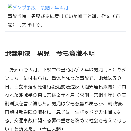
事故当時、男児が身に着けていた帽子と靴、作文（右
端）（大津市で）
地裁判決 男児 今も意識不明
野洲市で３月、下校中の当時小学２年の男児（８）がダ
ンプカーにはねられ、重体となった事故で、地裁は３０
日、自動車運転死傷行為処罰法違反（過失運転致傷）に問
われた運転手の男に禁錮２年４月（求刑・禁錮４年）の実
刑判決を言い渡した。男児は今も意識が戻らず、判決後、
両親は報道陣の取材に「息子は一生ベッドでの生活にな
る。交通事故に関する罪の重さを改めて社会で考えてほし
い」と訴えた。（青山大起）