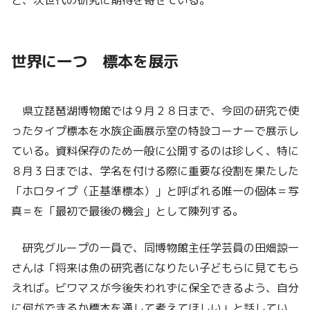
と、次世代の研究に期待を寄せている。
世界に一つ 標本を展示
県立琵琶湖博物館では９月２８日まで、今回の研究で使
ったタイプ標本を水族企画展示室の特設コーナーで展示し
ている。資料保存のため一般に公開するのは珍しく、特に
８月３日までは、学名を付ける際に重要な役割を果たした
「ホロタイプ（正基準標本）」と呼ばれる唯一の個体＝写
真＝を「最初で最後の機会」として陳列する。
研究グループの一員で、同博物館主任学芸員の田畑諒一
さんは「将来は魚の研究者になりたい子どもらに見てもら
えれば。ビワマスが今後失われずに保全できるよう、自分
に何ができるか標本を通して考えてほしい」と話してい