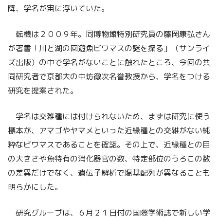
降、学名が宙に浮いていた。
転機は２００９年。同博物館特別研究員の藤岡康弘さん
が著書「川と湖の回遊魚ビワマスの謎を探る」（サンライ
ズ出版）の中で学名がないことに触れたところ、今回の共
同研究者で京都大の中坊徹次名誉教授から、学名をつける
研究を提案された。
学名は交雑種には付けられないため、まずは研究に使う
標本が、アマゴやヤマメといった近縁種との交雑がない純
粋なビワマスであることを確認。その上で、近縁種との目
の大きさや魚特有の消化器官の数、特定部位のうろこの数
の差異だけでなく、遺伝子解析で塩基配列が異なることも
明らかにした。
研究グループは、６月２１日付の国際学術誌で新しい学