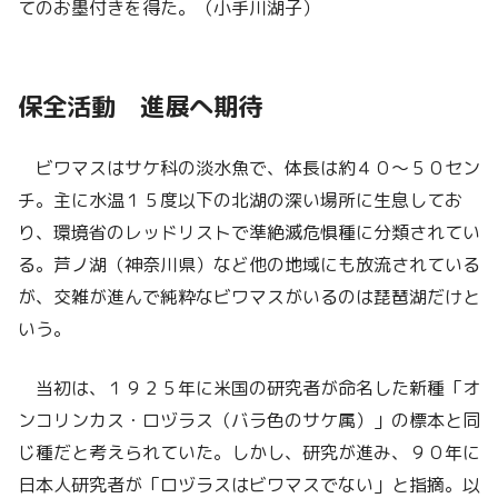
てのお墨付きを得た。（小手川湖子）
保全活動 進展へ期待
ビワマスはサケ科の淡水魚で、体長は約４０～５０セン
チ。主に水温１５度以下の北湖の深い場所に生息してお
り、環境省のレッドリストで準絶滅危惧種に分類されてい
る。芦ノ湖（神奈川県）など他の地域にも放流されている
が、交雑が進んで純粋なビワマスがいるのは琵琶湖だけと
いう。
当初は、１９２５年に米国の研究者が命名した新種「オ
ンコリンカス・ロヅラス（バラ色のサケ属）」の標本と同
じ種だと考えられていた。しかし、研究が進み、９０年に
日本人研究者が「ロヅラスはビワマスでない」と指摘。以