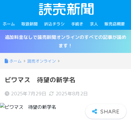
ホーム
取扱新聞
折込チラシ
手続き
求人
販売店概要
追加料金なしで読売新聞オンラインのすべての記事が読め
ます！
ホーム
読売オンライン
ビワマス 待望の新学名
2025年7月29日
2025年8月2日