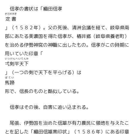
信孝の書状は「織田信孝
さだめがき
定書
」（１５８２年）。父の死後、清洲会議を経て、岐阜県南
部にあたる美濃国を得た信孝が、椿井郷（岐阜県養老町）
を治める伊勢神宮の神職に出したもの。信孝がこの時期に
用いていた印章「
いっけんへいてんか
弌剣平天下
」（一つの剣で天下を平らげる）は
ばてい
馬蹄
形で、信長のものと酷似している。
信孝はその後、自害に追い込まれる。
尾張、伊勢国を治めた信雄が有力農民に領地を与えたこ
とを記した「織田信雄黒印状」（１５８６年）にある印章