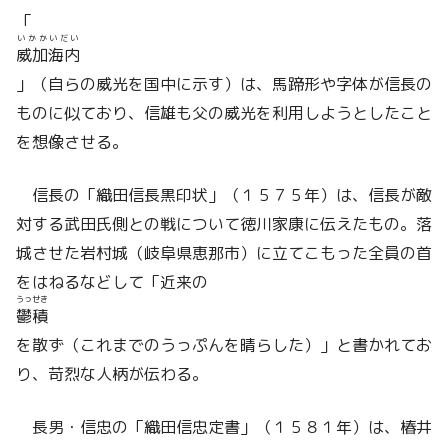
「
いかかいだい
威加海内
」（自らの威光を国中に示す）は、馬蹄形や字体が信長の
ものに似ており、信雄も父の威光を利用しようとしたこと
を想像させる。
信長の「織田信長黒印状」（１５７５年）は、信長が敵
対する武田氏側との戦について徳川家康に伝えたもの。落
城させた岩村城（岐阜県恵那市）に立てこもった全員の首
をはねるなどして「近来の
うっせき
鬱積
を散ず（これまでのうっぷんを晴らした）」と書かれてお
り、苛烈な人柄が伝わる。
長男・信忠の「織田信忠定書」（１５８１年）は、椿井