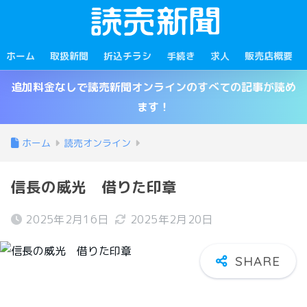
ホーム
取扱新聞
折込チラシ
手続き
求人
販売店概要
追加料金なしで読売新聞オンラインのすべての記事が読め
ます！
ホーム
読売オンライン
信長の威光 借りた印章
2025年2月16日
2025年2月20日