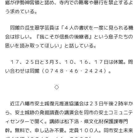
郷が伊勢神宮領と認め、寺内での略奪や暴行を禁止するよ
う求めている。
同館の瓜生翠学芸員は「４人の書状を一度に見られる機
会は珍しい。『我こそが信長の後継者』という息子たちの
思いを読み取ってほしい」と話している。
１７、２５日と３月３、１０、１６、１７日は休館。問
い合わせは同館（０７４８・４６・２４２４）。
◇
近江八幡市安土城復元推進協議会は２３日午後２時半か
ら、安土城跡の発掘調査の講演会を同市の安土コミュニテ
ィセンターで開く。講師は松下浩・県文化財保護課専門
幹。無料で、申し込み不要。定員１００人。同市安土未来