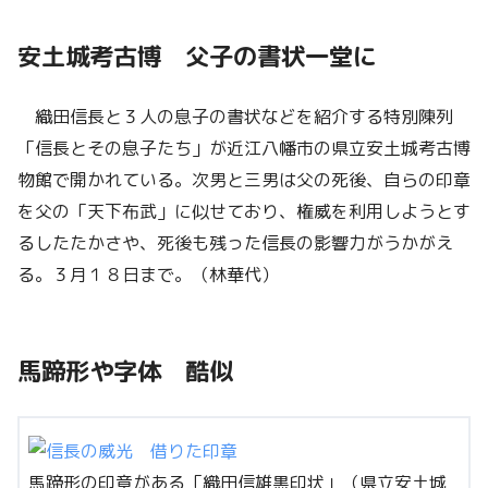
安土城考古博 父子の書状一堂に
織田信長と３人の息子の書状などを紹介する特別陳列
「信長とその息子たち」が近江八幡市の県立安土城考古博
物館で開かれている。次男と三男は父の死後、自らの印章
を父の「天下布武」に似せており、権威を利用しようとす
るしたたかさや、死後も残った信長の影響力がうかがえ
る。３月１８日まで。（林華代）
馬蹄形や字体 酷似
馬蹄形の印章がある「織田信雄黒印状」（県立安土城