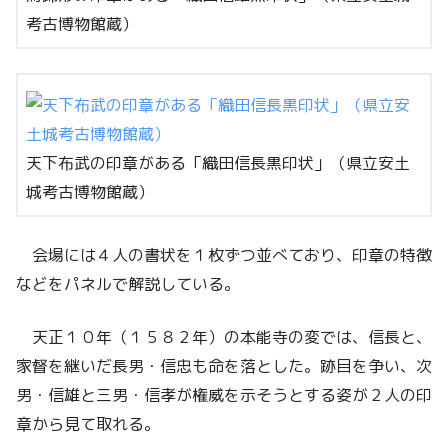
考古博物館蔵）
天下布武の印章がある「織田信長黒印状」（県立安土
城考古博物館蔵）
会場には４人の書状を１枚ずつ並べており、印章の特徴
などをパネルで解説している。
天正１０年（１５８２年）の本能寺の変では、信長と、
家督を継いだ長男・信忠も命を落とした。跡目を争い、次
男・信雄と三男・信孝が権威を示そうとする姿が２人の印
章から見て取れる。