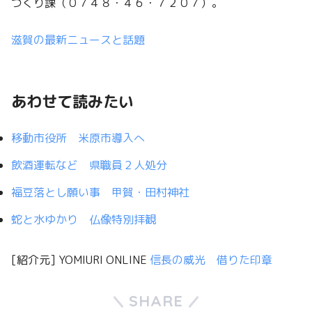
づくり課（０７４８・４６・７２０７）。
滋賀の最新ニュースと話題
あわせて読みたい
移動市役所 米原市導入へ
飲酒運転など 県職員２人処分
福豆落とし願い事 甲賀・田村神社
蛇と水ゆかり 仏像特別拝観
[紹介元] YOMIURI ONLINE
信長の威光 借りた印章
SHARE