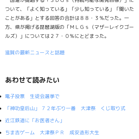
国連が提唱する「ＳＤＧｓ（持続可能な開発目標）」に
ついて、「よく知っている」「少し知っている」「聞いた
ことがある」とする回答の合計は８８・３％だった。一
方、県が掲げる琵琶湖版の「ＭＬＧｓ（マザーレイクゴー
ルズ）」については２７・０％にとどまった。
滋賀の最新ニュースと話題
あわせて読みたい
電子投票 生徒会選挙で
「神功皇后山」 ７２年ぶり一番 大津祭 くじ取り式
近江鉄道に「お医者さん」
ちま吉ゲーム 大津祭ＰＲ 成安造形大生