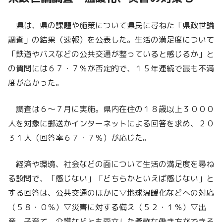
県は、県の課題や施策について県民に尋ねた「県政世論
調査」の結果（速報）を公表した。生活の満足度について
「鉄道やバスなどの公共交通が整っていると感じるか」と
の質問には６７・７％が否定的で、１５年連続で最も不満
度が高かった。
調査は６～７月に実施。県内在住の１８歳以上３０００
人を対象に郵送かインターネットによる回答を求め、２０
３１人（回答率６７・７％）が応じた。
経済や環境、社会などの面について生活の満足度を尋ね
る設問で、「感じない」「どちらかといえば感じない」と
する回答は、公共交通のほかに▽地球温暖化などへの対応
（５８・０％）▽災害に対する備え（５２・１％）▽出
産、子育て、介護などとも両立した柔軟な働き方ができる