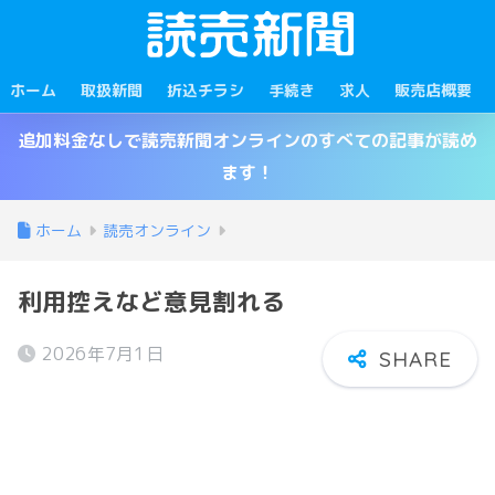
ホーム
取扱新聞
折込チラシ
手続き
求人
販売店概要
追加料金なしで読売新聞オンラインのすべての記事が読め
ます！
ホーム
読売オンライン
利用控えなど意見割れる
2026年7月1日