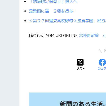
「地域限定保育士」導入へ
涅槃図に猫 ２種を授与
＜第９７回選抜高校野球＞滋賀学園 粘り
[紹介元] YOMIURI ONLINE
北陸新幹線 
ポスト
シェ
新聞のある生活