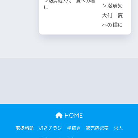
＞滋賀短大付 夏への糧
に
HOME
取扱新聞
折込チラシ
手続き
販売店概要
求人