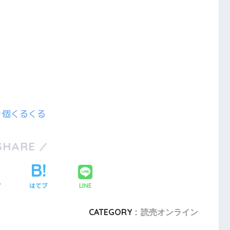
０個くるくる
SHARE
ア
はてブ
LINE
CATEGORY :
読売オンライン