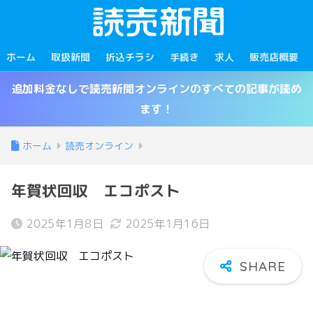
ホーム
取扱新聞
折込チラシ
手続き
求人
販売店概要
追加料金なしで読売新聞オンラインのすべての記事が読め
ます！
ホーム
読売オンライン
年賀状回収 エコポスト
2025年1月8日
2025年1月16日