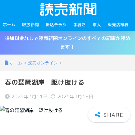
ホーム
取扱新聞
折込チラシ
手続き
求人
販売店概要
追加料金なしで読売新聞オンラインのすべての記事が読め
ます！
ホーム
読売オンライン
春の琵琶湖岸 駆け抜ける
2025年3月11日
2025年3月18日