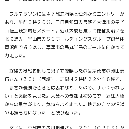
フルマラソンには４７都道府県と海外からエントリーが
あり、午前８時２０分、三日月知事の号砲で大津市の皇子
山陸上競技場をスタート。近江大橋を渡って琵琶湖沿いを
北に進み、守山市のＳＧホールディングスグループ総合体
育館前で折り返し、草津市の烏丸半島のゴールに向かって
力走した。
終盤の接戦を制して男子で優勝したのは京都市の蘆田恵
伍さん（３０）（西練）。記録は２時間２２分１８秒で、
「まさか優勝できるとは思わなかったので、すごくうれし
い」と笑顔を見せた。大会への参加は初めてで「近江大橋
からの景色がよく、気持ちよく走れた。地元の方々の沿道
の応援も力になった」と振り返った。
女子は、京都市の広川風佳さん（２９）（ＯＢＲＳ）が