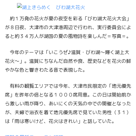
約１万発の花火が夏の夜空を彩る「びわ湖大花火大会」
が８日夜、大津市の大津港周辺で行われ、実行委員会によ
ると約３４万人が湖国の夏の風物詩を楽しんだ＝写真＝。
今年のテーマは「いこうぜ♪滋賀・びわ湖～輝く湖上大
花火～」。滋賀にちなんだ自然や食、歴史などを花火の鮮
やかな色と響きわたる音で表現した。
有料の観覧エリアでは今年、大津市民限定の「地元優先
席」を昨年の倍となる１０００席用意。この日は開始前か
ら激しい雨が降り、あいにくの天気の中での開催となった
が、夫婦で浴衣を着て地元優先席で見ていた男性（３１）
は「雨は寒いけど、花火はきれい」と話していた。