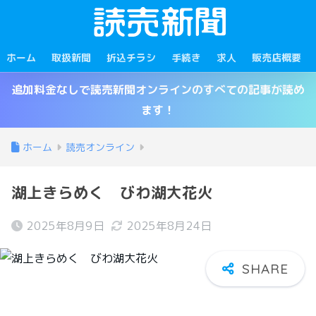
ホーム
取扱新聞
折込チラシ
手続き
求人
販売店概要
追加料金なしで読売新聞オンラインのすべての記事が読め
ます！
ホーム
読売オンライン
湖上きらめく びわ湖大花火
2025年8月9日
2025年8月24日