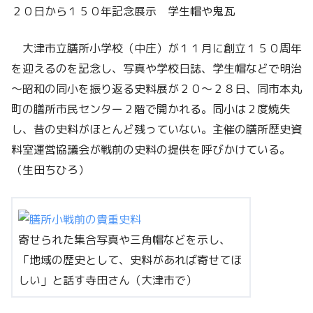
２０日から１５０年記念展示 学生帽や鬼瓦
大津市立膳所小学校（中庄）が１１月に創立１５０周年
を迎えるのを記念し、写真や学校日誌、学生帽などで明治
～昭和の同小を振り返る史料展が２０～２８日、同市本丸
町の膳所市民センター２階で開かれる。同小は２度焼失
し、昔の史料がほとんど残っていない。主催の膳所歴史資
料室運営協議会が戦前の史料の提供を呼びかけている。
（生田ちひろ）
寄せられた集合写真や三角帽などを示し、
「地域の歴史として、史料があれば寄せてほ
しい」と話す寺田さん（大津市で）