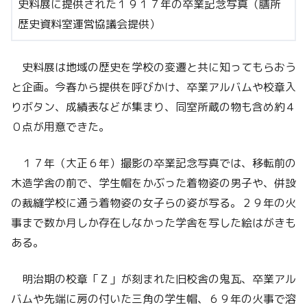
史料展に提供された１９１７年の卒業記念写真（膳所
歴史資料室運営協議会提供）
史料展は地域の歴史を学校の変遷と共に知ってもらおう
と企画。今春から提供を呼びかけ、卒業アルバムや校章入
りボタン、成績表などが集まり、同室所蔵の物も含め約４
０点が用意できた。
１７年（大正６年）撮影の卒業記念写真では、移転前の
木造学舎の前で、学生帽をかぶった着物姿の男子や、併設
の裁縫学校に通う着物姿の女子らの姿が写る。２９年の火
事まで数か月しか存在しなかった学舎を写した絵はがきも
ある。
明治期の校章「Ｚ」が刻まれた旧校舎の鬼瓦、卒業アル
バムや先端に房の付いた三角の学生帽、６９年の火事で溶