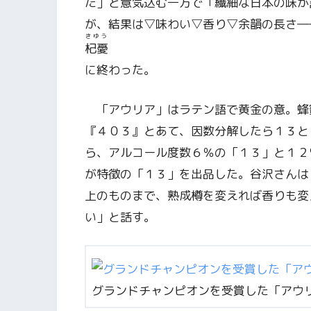
た」と意気込む一方で「繊細な日本の味が
が、結果は▽味わい▽香り▽余韻の長さ―
きゆう
杞憂
に終わった。
「アウリア」はラテン語で黄金の意。蜂
『４０３』とあて、因数分解したら１３と
ら、アルコール度数６％の「１３」と１２
が特徴の「１３」を出品した。谷沢さんは
上のものまで、熟成樽を変えれば香りも変
い」と話す。
グランドチャンピオンを受賞した「アウ