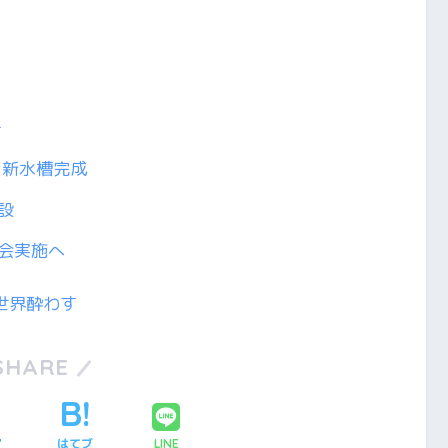
ー
に新水槽完成
設
会実施へ
世界酔わす
SHARE
ア
はてブ
LINE