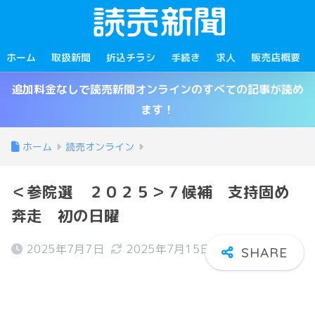
ホーム
取扱新聞
折込チラシ
手続き
求人
販売店概要
追加料金なしで読売新聞オンラインのすべての記事が読め
ます！
ホーム
読売オンライン
＜参院選 ２０２５＞７候補 支持固め
奔走 初の日曜
2025年7月7日
2025年7月15日