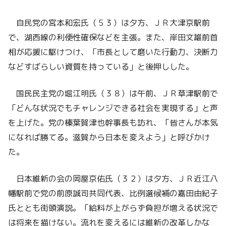
自民党の宮本和宏氏（５３）は夕方、ＪＲ大津京駅前
で、湖西線の利便性確保などを主張。また、岸田文雄前首
相が応援に駆けつけ、「市長として磨いた行動力、決断力
などすばらしい資質を持っている」と後押しした。
国民民主党の堀江明氏（３８）は午前、ＪＲ草津駅前で
「どんな状況でもチャレンジできる社会を実現する」と声
を上げた。党の榛葉賀津也幹事長も訪れ、「皆さんが本気
になれば勝てる。滋賀から日本を変えよう」と呼びかけ
た。
日本維新の会の岡屋京佑氏（３２）は夕方、ＪＲ近江八
幡駅前で党の前原誠司共同代表、比例選候補の嘉田由紀子
氏ととも街頭演説。「給料が上がらず負担が増える状況で
は将来を描けない。流れを変えるには維新の改革しかな