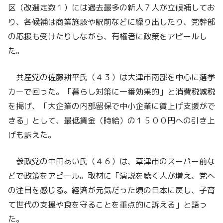
区（改選定数１）には過去最多の新人７人が立候補してお
り、各候補は商業施設や駅前などに繰り出したり、党幹部
の応援も受けたりしながら、有権者に政策をアピールし
た。
共産党の佐藤耕平氏（４３）は大津市南部を中心に選挙
カーで回った。「暮らし対策に一番効果的」と消費税減税
を掲げ、「大企業の内部留保で中小企業に賃上げ支援がで
きる」として、最低賃金（時給）の１５００円への引き上
げも訴えた。
参政党の中田あい氏（４６）は、草津市のスーパー前な
どで政策をアピール。取材に「演説を聴く人が増え、党へ
の注目を感じる。経済が元気だった頃の日本に戻し、子育
て世代の支援や食を守ることを重点的に訴える」と語っ
た。