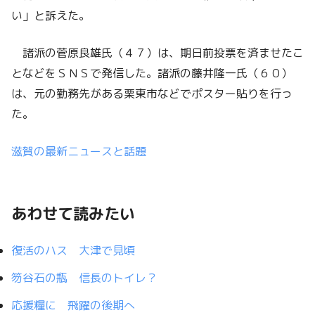
い」と訴えた。
諸派の菅原良雄氏（４７）は、期日前投票を済ませたこ
となどをＳＮＳで発信した。諸派の藤井隆一氏（６０）
は、元の勤務先がある栗東市などでポスター貼りを行っ
た。
滋賀の最新ニュースと話題
あわせて読みたい
復活のハス 大津で見頃
笏谷石の瓶 信長のトイレ？
応援糧に 飛躍の後期へ