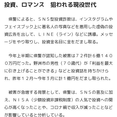
投資、ロマンス 狙われる現役世代
県警によると、ＳＮＳ型投資詐欺は、インスタグラムや
フェイスブック上に著名人の写真などを悪用した虚偽の投
資広告を出して、ＬＩＮＥ（ライン）などに誘導。メッセ
ージをやり取りし、投資金名目に金をだまし取る。
今年上半期に県警が認知した被害は７２件計６億１４０
０万円だった。野洲市の男性（７０歳代）が「利益を最大
に引き上げることができる」などと投資話を持ちかけら
れ、昨年１２月～今年３月に計１億円をだまし取られた。
被害が急増する背景として、県警は、ＳＮＳの普及に加
え、ＮＩＳＡ（少額投資非課税制度）の人気で投資への関
心が高くなったことや、コロナ禍で収入が減ったことなど
が影響していると分析している。