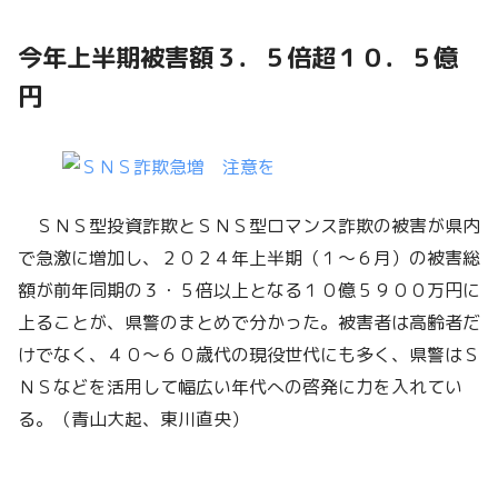
今年上半期被害額３．５倍超１０．５億
円
ＳＮＳ型投資詐欺とＳＮＳ型ロマンス詐欺の被害が県内
で急激に増加し、２０２４年上半期（１～６月）の被害総
額が前年同期の３・５倍以上となる１０億５９００万円に
上ることが、県警のまとめで分かった。被害者は高齢者だ
けでなく、４０～６０歳代の現役世代にも多く、県警はＳ
ＮＳなどを活用して幅広い年代への啓発に力を入れてい
る。（青山大起、東川直央）