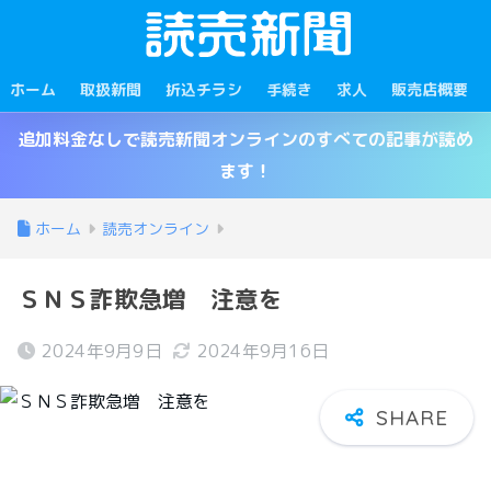
ホーム
取扱新聞
折込チラシ
手続き
求人
販売店概要
追加料金なしで読売新聞オンラインのすべての記事が読め
ます！
ホーム
読売オンライン
ＳＮＳ詐欺急増 注意を
2024年9月9日
2024年9月16日