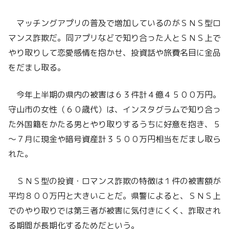
マッチングアプリの普及で増加しているのがＳＮＳ型ロ
マンス詐欺だ。同アプリなどで知り合った人とＳＮＳ上で
やり取りして恋愛感情を抱かせ、投資話や旅費名目に金品
をだまし取る。
今年上半期の県内の被害は６３件計４億４５００万円。
守山市の女性（６０歳代）は、インスタグラムで知り合っ
た外国籍をかたる男とやり取りするうちに好意を抱き、５
～７月に現金や暗号資産計３５００万円相当をだまし取ら
れた。
ＳＮＳ型の投資・ロマンス詐欺の特徴は１件の被害額が
平均８００万円と大きいことだ。県警によると、ＳＮＳ上
でのやり取りでは第三者が被害に気付きにくく、詐取され
る期間が長期化するためだという。