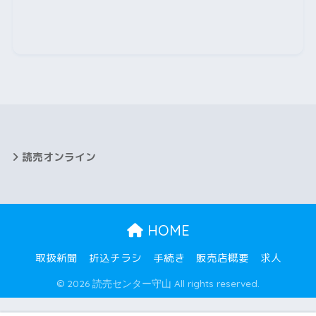
2025年8月
2025年7月
2025年6月
2025年5月
2025年4月
読売オンライン
2025年3月
2025年2月
HOME
2025年1月
取扱新聞
折込チラシ
手続き
販売店概要
求人
2024年12月
© 2026 読売センター守山 All rights reserved.
2024年11月